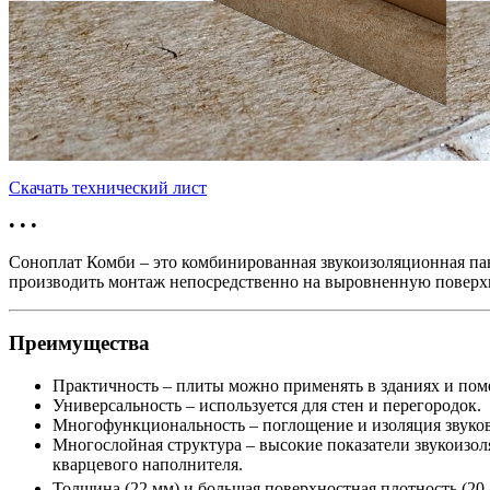
Скачать технический лист
• • •
Соноплат Комби – это комбинированная звукоизоляционная пан
производить монтаж непосредственно на выровненную поверх
Преимущества
Практичность – плиты можно применять в зданиях и пом
Универсальность – используется для стен и перегородок.
Многофункциональность – поглощение и изоляция звуков
Многослойная структура – высокие показатели звукоизол
кварцевого наполнителя.
Толщина (22 мм) и большая поверхностная плотность (20,