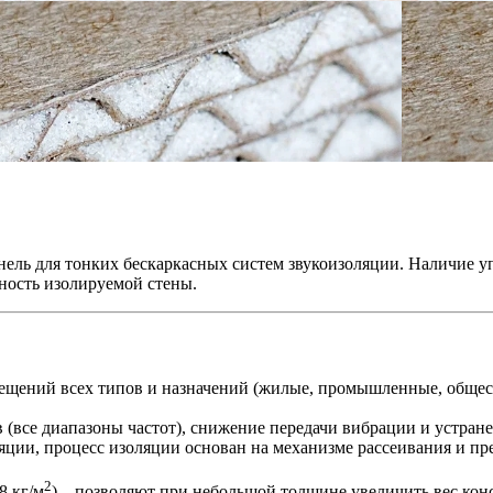
ель для тонких бескаркасных систем звукоизоляции. Наличие уп
ность изолируемой стены.
ещений всех типов и назначений (жилые, промышленные, общес
 (все диапазоны частот), снижение передачи вибрации и устра
яции, процесс изоляции основан на механизме рассеивания и пр
2
8 кг/м
) – позволяют при небольшой толщине увеличить вес ко